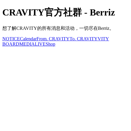
CRAVITY官方社群 - Berriz
想了解CRAVITY的所有消息和活动，一切尽在Berriz。
NOTICE
Calendar
From. CRAVITY
To. CRAVITY
VITY
BOARD
MEDIA
LIVE
Shop