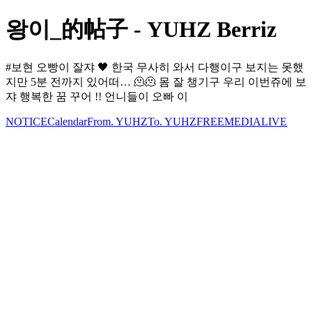
왕이_的帖子 - YUHZ Berriz
#보현 오빵이 잘쟈 🖤 한국 무사히 와서 다행이구 보지는 못했
지만 5분 전까지 있어떠… 🫠🫠 몸 잘 챙기구 우리 이번쥬에 보
쟈 행복한 꿈 꾸어 !! 언니들이 오빠 이
NOTICE
Calendar
From. YUHZ
To. YUHZ
FREE
MEDIA
LIVE