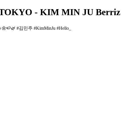
 TOKYO - KIM MIN JU Berriz
𝒀𝑶 ☀️🌼🍉🌿 #김민주 #KimMinJu #Hello_