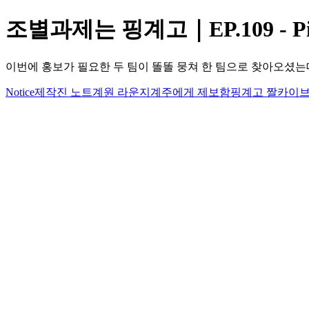
조별과제는 핑계고｜EP.109 - Ping
이번에 홍보가 필요한 두 팀이 똘똘 뭉쳐 한 팀으로 찾아오셨는데
Notice
제작진 노트
계원 라운지
계주에게 제보함
핑계고 짤카이