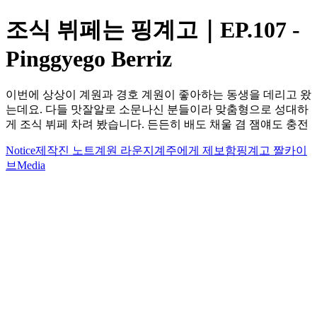
조식 뷔페는 핑계고｜EP.107 -
Pinggyego Berriz
이번에 상상이 계원과 경호 계원이 좋아하는 동생을 데리고 왔
는데요. 다들 맛잘알로 소문나신 분들이라 맞춤형으로 성대하
게 조식 뷔페 차려 봤습니다. 든든히 배도 채울 겸 잼얘도 충전
Notice
제작진 노트
계원 라운지
계주에게 제보함
핑계고 짤카이
브
Media