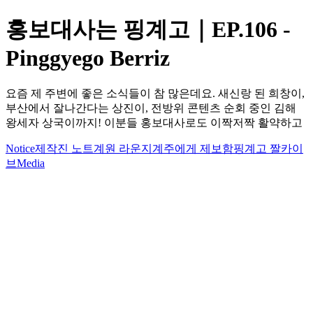
홍보대사는 핑계고｜EP.106 -
Pinggyego Berriz
요즘 제 주변에 좋은 소식들이 참 많은데요. 새신랑 된 희창이,
부산에서 잘나간다는 상진이, 전방위 콘텐츠 순회 중인 김해
왕세자 상국이까지! 이분들 홍보대사로도 이짝저짝 활약하고
Notice
제작진 노트
계원 라운지
계주에게 제보함
핑계고 짤카이
브
Media