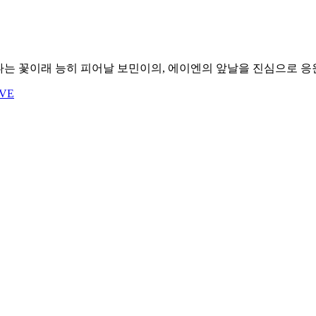
피어나는 꽃이래 능히 피어날 보민이의, 에이엔의 앞날을 진심으로 응
IVE