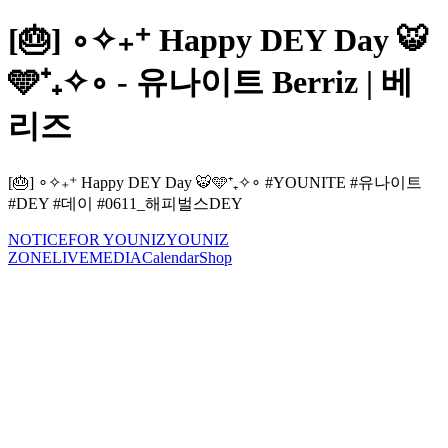
[🎂] ∘✧₊⁺ Happy DEY Day 🐯
🩵⁺₊✧∘ - 유나이트 Berriz | 베
리즈
[🎂] ∘✧₊⁺ Happy DEY Day 🐯🩵⁺₊✧∘ #YOUNITE #유나이트
#DEY #데이 #0611_해피벌스DEY
NOTICE
FOR YOUNIZ
YOUNIZ
ZONE
LIVE
MEDIA
Calendar
Shop