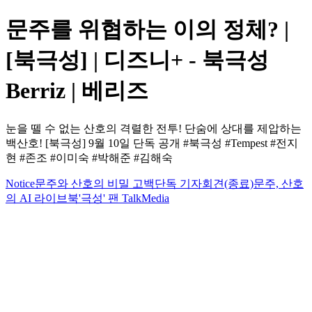
문주를 위협하는 이의 정체? |
[북극성] | 디즈니+ - 북극성
Berriz | 베리즈
눈을 뗄 수 없는 산호의 격렬한 전투! 단숨에 상대를 제압하는
백산호! [북극성] 9월 10일 단독 공개 #북극성 #Tempest #전지
현 #존조 #이미숙 #박해준 #김해숙
Notice
문주와 산호의 비밀 고백
단독 기자회견(종료)
문주, 산호
의 AI 라이브
북'극성' 팬 Talk
Media