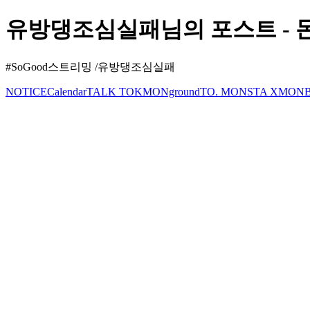
유방댕조심실패님의 포스트 - 몬스
#SoGood스트리밍 /유방댕조심실패
NOTICE
Calendar
TALK TOK
MONground
TO. MONSTA X
MONB