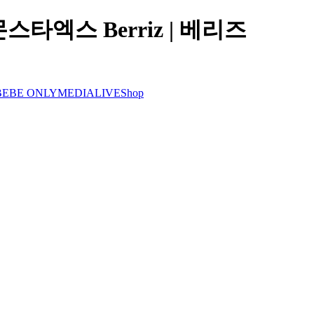
타엑스 Berriz | 베리즈
EBE ONLY
MEDIA
LIVE
Shop