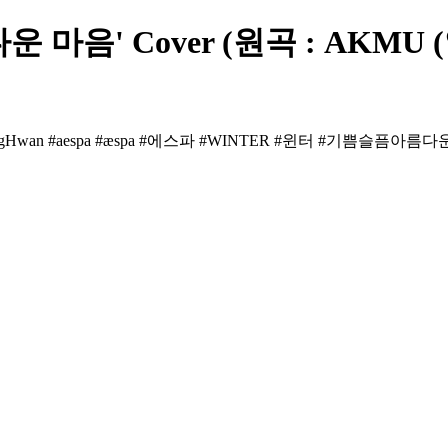
음' Cover (원곡 : AKMU (악
Hwan #aespa #æspa #에스파 #WINTER #윈터 #기쁨슬픔아름