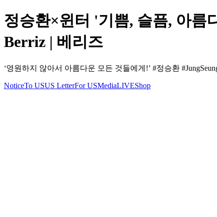
정승환×윈터 '기쁨, 슬픔, 아름다운 마
Berriz | 베리즈
‘영원하지 않아서 아름다운 모든 것들에게!’ #정승환 #JungSeung
Notice
To US
US Letter
For US
Media
LIVE
Shop