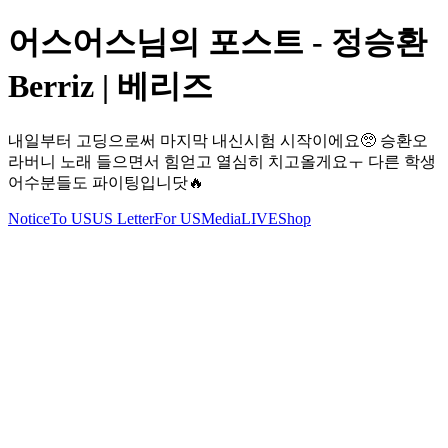
어스어스님의 포스트 - 정승환
Berriz | 베리즈
내일부터 고딩으로써 마지막 내신시험 시작이에요🥺 승환오
라버니 노래 들으면서 힘얻고 열심히 치고올게요ㅜ 다른 학생
어수분들도 파이팅입니닷🔥
Notice
To US
US Letter
For US
Media
LIVE
Shop