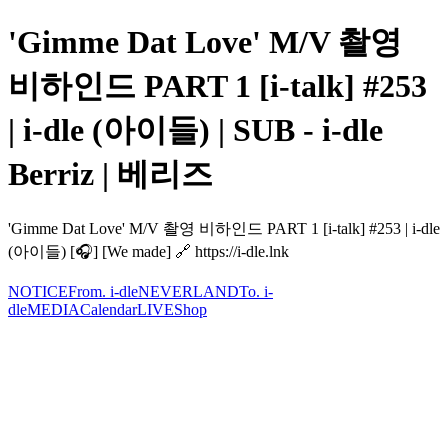
'Gimme Dat Love' M/V 촬영
비하인드 PART 1 [i-talk] #253
| i-dle (아이들) | SUB - i-dle
Berriz | 베리즈
'Gimme Dat Love' M/V 촬영 비하인드 PART 1 [i-talk] #253 | i-dle
(아이들) [🎧] [We made] 🔗 https://i-dle.lnk
NOTICE
From. i-dle
NEVERLAND
To. i-
dle
MEDIA
Calendar
LIVE
Shop