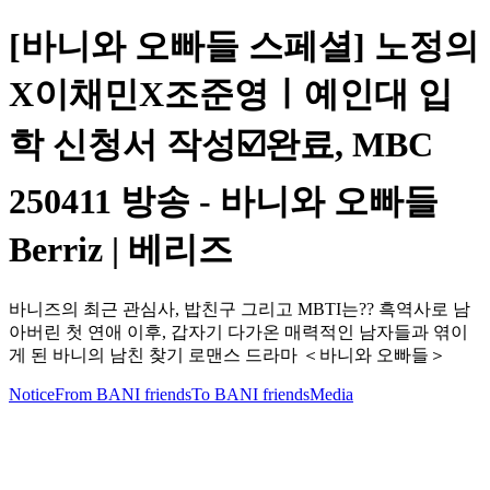
[바니와 오빠들 스페셜] 노정의
X이채민X조준영ㅣ예인대 입
학 신청서 작성☑️완료, MBC
250411 방송 - 바니와 오빠들
Berriz | 베리즈
바니즈의 최근 관심사, 밥친구 그리고 MBTI는?? 흑역사로 남
아버린 첫 연애 이후, 갑자기 다가온 매력적인 남자들과 엮이
게 된 바니의 남친 찾기 로맨스 드라마 ＜바니와 오빠들＞
Notice
From BANI friends
To BANI friends
Media