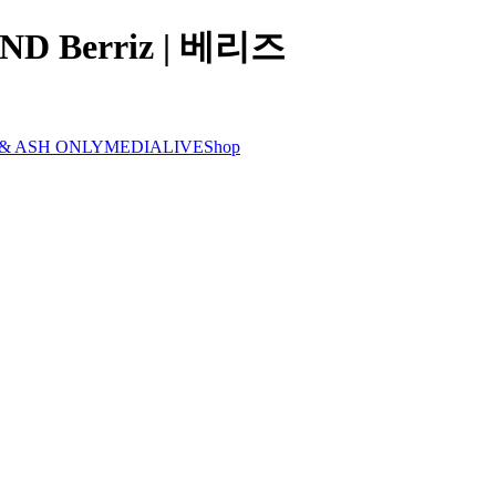
 Berriz | 베리즈
 & ASH ONLY
MEDIA
LIVE
Shop