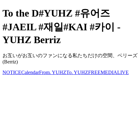
To the D#YUHZ #유어즈
#JAEIL #재일#KAI #카이 -
YUHZ Berriz
お互いがお互いのファンになる私たちだけの空間、ベリーズ
(Berriz)
NOTICE
Calendar
From. YUHZ
To. YUHZ
FREE
MEDIA
LIVE