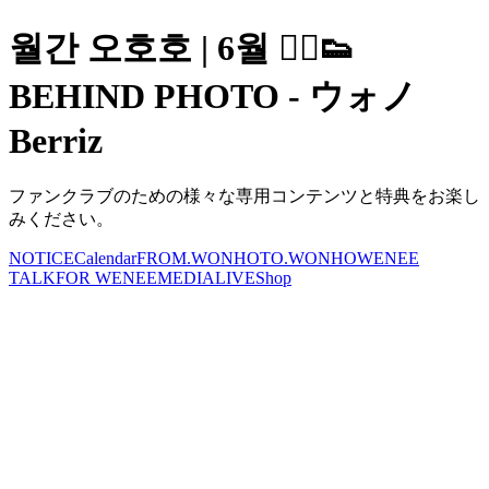
월간 오호호 | 6월 🏃‍♂️👟
BEHIND PHOTO - ウォノ
Berriz
ファンクラブのための様々な専用コンテンツと特典をお楽し
みください。
NOTICE
Calendar
FROM.WONHO
TO.WONHO
WENEE
TALK
FOR WENEE
MEDIA
LIVE
Shop