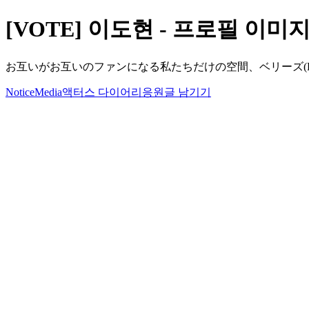
[VOTE] 이도현 - 프로필 이미지 - 202
お互いがお互いのファンになる私たちだけの空間、ベリーズ(Berr
Notice
Media
액터스 다이어리
응원글 남기기