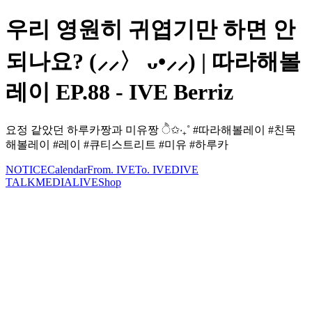
우리 영원히 귀엽기만 하면 안
되나요? (⸝⸝〉 ᴗ•⸝⸝) | 따라해볼
레이 EP.88 - IVE Berriz
요정 같았던 하루카짱과 미유짱 ੈ✩‧₊˚ #따라해볼레이 #친목
해볼레이 #레이 #큐티스트리트 #미유 #하루카
NOTICE
Calendar
From. IVE
To. IVE
DIVE
TALK
MEDIA
LIVE
Shop