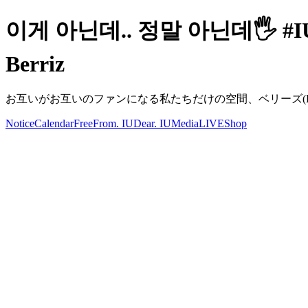
이게 아닌데.. 정말 아닌데🖐 
Berriz
お互いがお互いのファンになる私たちだけの空間、ベリーズ(Berr
Notice
Calendar
Free
From. IU
Dear. IU
Media
LIVE
Shop