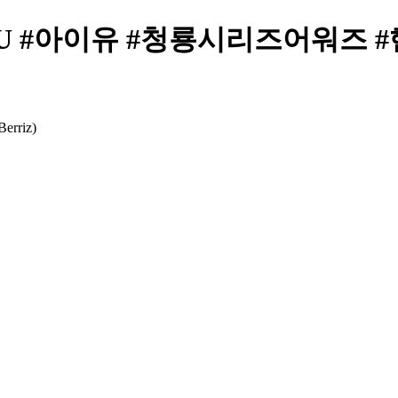
#IU #아이유 #청룡시리즈어워즈 #
iz)