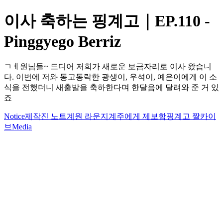
이사 축하는 핑계고｜EP.110 -
Pinggyego Berriz
ㄱㅖ원님들~ 드디어 저희가 새로운 보금자리로 이사 왔습니
다. 이번에 저와 동고동락한 광생이, 우석이, 예은이에게 이 소
식을 전했더니 새출발을 축하한다며 한달음에 달려와 준 거 있
죠
Notice
제작진 노트
계원 라운지
계주에게 제보함
핑계고 짤카이
브
Media