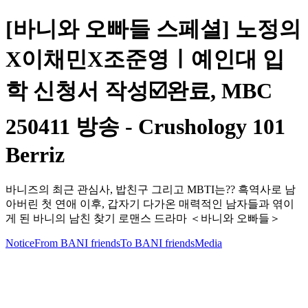
[바니와 오빠들 스페셜] 노정의
X이채민X조준영ㅣ예인대 입
학 신청서 작성☑️완료, MBC
250411 방송 - Crushology 101
Berriz
바니즈의 최근 관심사, 밥친구 그리고 MBTI는?? 흑역사로 남
아버린 첫 연애 이후, 갑자기 다가온 매력적인 남자들과 엮이
게 된 바니의 남친 찾기 로맨스 드라마 ＜바니와 오빠들＞
Notice
From BANI friends
To BANI friends
Media