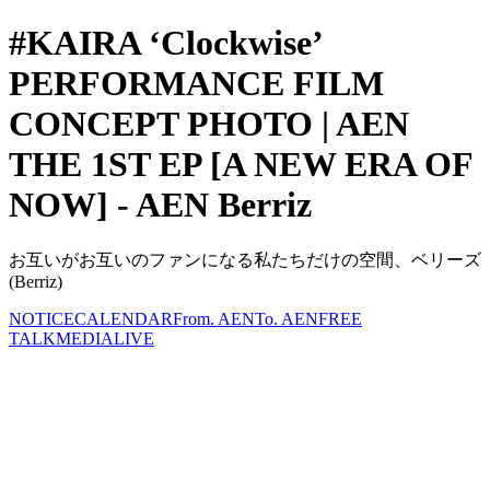
#KAIRA ‘Clockwise’
PERFORMANCE FILM
CONCEPT PHOTO | AEN
THE 1ST EP [A NEW ERA OF
NOW] - AEN Berriz
お互いがお互いのファンになる私たちだけの空間、ベリーズ
(Berriz)
NOTICE
CALENDAR
From. AEN
To. AEN
FREE
TALK
MEDIA
LIVE