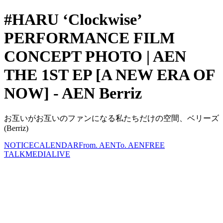
#HARU ‘Clockwise’
PERFORMANCE FILM
CONCEPT PHOTO | AEN
THE 1ST EP [A NEW ERA OF
NOW] - AEN Berriz
お互いがお互いのファンになる私たちだけの空間、ベリーズ
(Berriz)
NOTICE
CALENDAR
From. AEN
To. AEN
FREE
TALK
MEDIA
LIVE