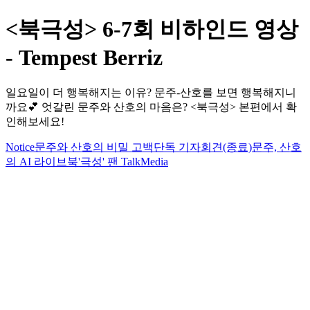
<북극성> 6-7회 비하인드 영상
- Tempest Berriz
일요일이 더 행복해지는 이유? 문주-산호를 보면 행복해지니
까요💕 엇갈린 문주와 산호의 마음은? <북극성> 본편에서 확
인해보세요!
Notice
문주와 산호의 비밀 고백
단독 기자회견(종료)
문주, 산호
의 AI 라이브
북'극성' 팬 Talk
Media