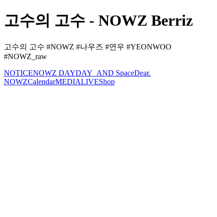
고수의 고수 - NOWZ Berriz
고수의 고수 #NOWZ #나우즈 #연우 #YEONWOO
#NOWZ_raw
NOTICE
NOWZ DAY
DAY_AND Space
Dear.
NOWZ
Calendar
MEDIA
LIVE
Shop