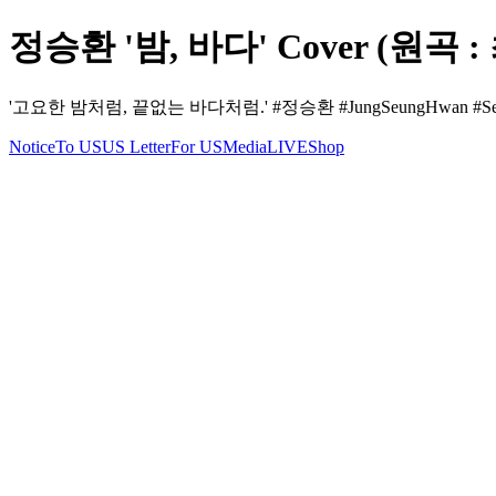
정승환 '밤, 바다' Cover (원곡 : 최
'고요한 밤처럼, 끝없는 바다처럼.' #정승환 #JungSeungHwan #Seung
Notice
To US
US Letter
For US
Media
LIVE
Shop