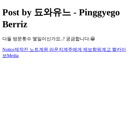
Post by 됴와유느 - Pinggyego
Berriz
다들 방문횟수 몇일이신가요..? 궁금합니다.😀
Notice
제작진 노트
계원 라운지
계주에게 제보함
핑계고 짤카이
브
Media