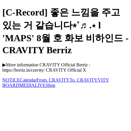
[C-Record] 좋은 느낌을 주고
있는 거 같습니다⭒˚♬.⋆ l
'MAPS' 8월 호 화보 비하인드 -
CRAVITY Berriz
▶More information CRAVITY Official Berriz :
https://berriz.in/cravity/ CRAVITY Official X
NOTICE
Calendar
From. CRAVITY
To. CRAVITY
VITY
BOARD
MEDIA
LIVE
Shop